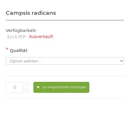
Campsis radicans
Verfügbarkeit:
Ausverkauft
2 j.v.S. 1/1 P:
*
Qualität
zur Angebotsliste hinzufügen