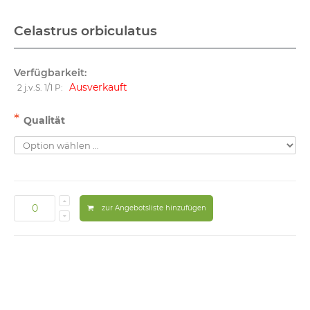
Celastrus orbiculatus
Verfügbarkeit:
Ausverkauft
2 j.v.S. 1/1 P:
*
Qualität
zur Angebotsliste hinzufügen