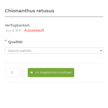
Chionanthus retusus
Verfügbarkeit:
Ausverkauft
2 j.v.S. 1/1 P:
*
Qualität
zur Angebotsliste hinzufügen