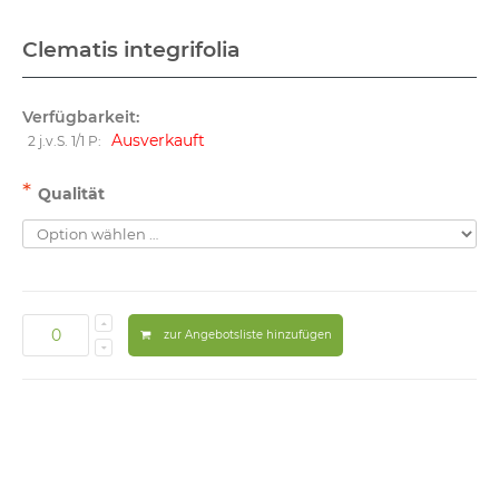
Clematis integrifolia
Verfügbarkeit:
Ausverkauft
2 j.v.S. 1/1 P:
*
Qualität
zur Angebotsliste hinzufügen