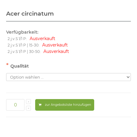
Acer circinatum
Verfügbarkeit:
Ausverkauft
2 j.v.S 1/1 P:
Ausverkauft
2 j.v.S 1/1 P | 15-30:
Ausverkauft
2 j.v.S 1/1 P | 30-50:
*
Qualität
zur Angebotsliste hinzufügen