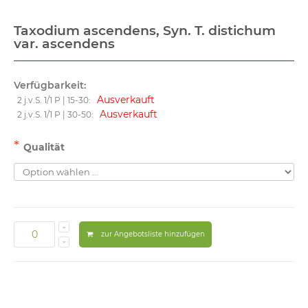
Taxodium ascendens, Syn. T. distichum
var. ascendens
Verfügbarkeit:
Ausverkauft
2 j.v.S. 1/1 P | 15-30:
Ausverkauft
2 j.v.S. 1/1 P | 30-50:
*
Qualität
zur Angebotsliste hinzufügen