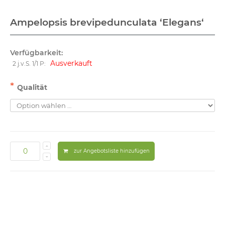
Ampelopsis brevipedunculata ‘Elegans‘
Verfügbarkeit:
Ausverkauft
2 j.v.S. 1/1 P:
*
Qualität
zur Angebotsliste hinzufügen