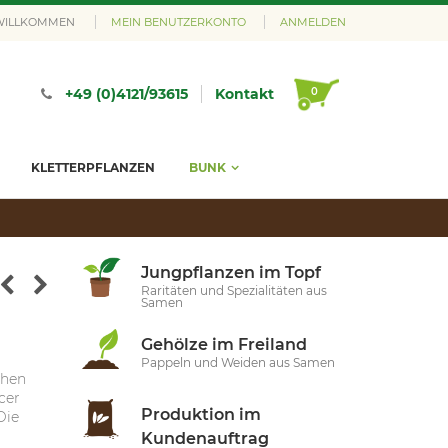
 WILLKOMMEN
MEIN BENUTZERKONTO
ANMELDEN
0
+49 (0)4121/93615
Kontakt
KLETTERPFLANZEN
BUNK
Jungpflanzen im Topf
Raritäten und Spezialitäten aus
Samen
Gehölze im Freiland
Pappeln und Weiden aus Samen
ohen
cer
Produktion im
Die
Kundenauftrag