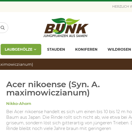
HERZLICH
LAUBGEHÖLZE
STAUDEN
KONIFEREN
WILDROSEN
maximowiczianum)
Acer nikoense (Syn. A.
maximowiczianum)
Nikko-Ahorn
Bei Acer nikoense handelt es sich um einen bis 10 bis 12 m h
Baum aus Japan. Die Rinde rollt sich nicht ab, wie etwa bei A
griseum, sondern löst sich gitterartig von jüngeren Trieben. 
Rinde bleibt noch viele Jahre braun mit geringeren