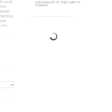
tt wird.
Lohnanzucht im Topf, oder im
Freiland
tter
stielt
prächtig
und
 5 cm