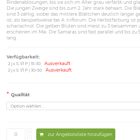
Rindenablösungen, bis sie sich im Alter grau verfärbt und gla
Die jungen Zweige sind bis zum 2. Jahr stark behaart. Die Blä
sind 3-zählig, wobei das mittlere Blättchen deutlich länger ge
ist, als beispielsweise bei A. triflorum. Die Herbstfärbung ist 
scharlachrot. Die gelben Blüten sind meist zu 3 beisammen 
erscheinen im Mai. Die Samaras sind fast parallel und bis zu
lang.
Verfügbarkeit:
Ausverkauft
2 j.v.S. 1/1 P | 15-30:
Ausverkauft
2 j.v.S. 1/1 P | 30-50:
*
Qualität
zur Angebotsliste hinzufügen