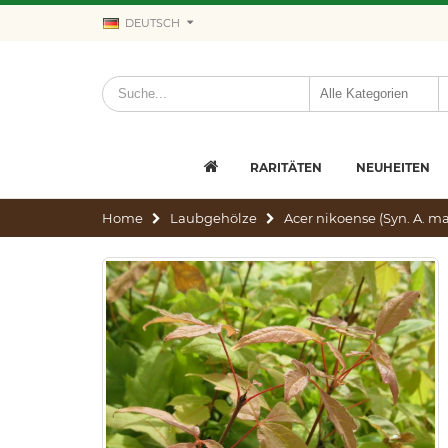
DEUTSCH
RARITÄTEN
NEUHEITEN
Home
Laubgehölze
Acer nikoense (Syn. A. 