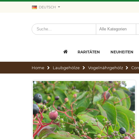
DEUTSCH
RARITÄTEN
NEUHEITEN
Home
Laubgehölze
Vogelnährgehölz
Cor