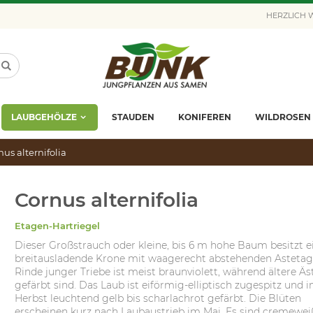
HERZLICH
LAUBGEHÖLZE
STAUDEN
KONIFEREN
WILDROSEN
nus alternifolia
Cornus alternifolia
Etagen-Hartriegel
Dieser Großstrauch oder kleine, bis 6 m hohe Baum besitzt e
breitausladende Krone mit waagerecht abstehenden Astetag
Rinde junger Triebe ist meist braunviolett, während ältere Äs
gefärbt sind. Das Laub ist eiförmig-elliptisch zugespitz und 
Herbst leuchtend gelb bis scharlachrot gefärbt. Die Blüten
erscheinen kurz nach Laubaustrieb im Mai. Es sind cremewei