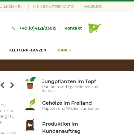
 WILLKOMMEN
MEIN BENUTZERKONTO
ANMELDEN
0
+49 (0)4121/93615
Kontakt
KLETTERPFLANZEN
BUNK
Jungpflanzen im Topf
Raritäten und Spezialitäten aus
Samen
Gehölze im Freiland
ine
Pappeln und Weiden aus Samen
en. Die
te grau
im
Produktion im
Kundenauftrag
ße, 5 cm