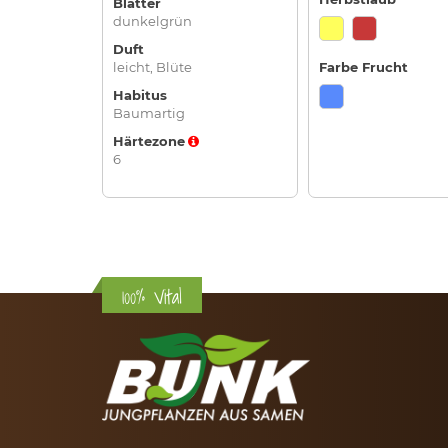
Blätter
dunkelgrün
Duft
leicht, Blüte
Farbe Frucht
Habitus
Baumartig
Härtezone
6
100% Vital