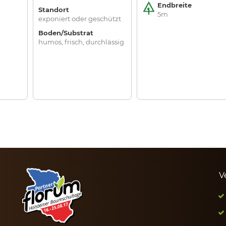
Endbreite
Standort
5m
exponiert oder geschützt
Boden/Substrat
humos, frisch, durchlässig
V