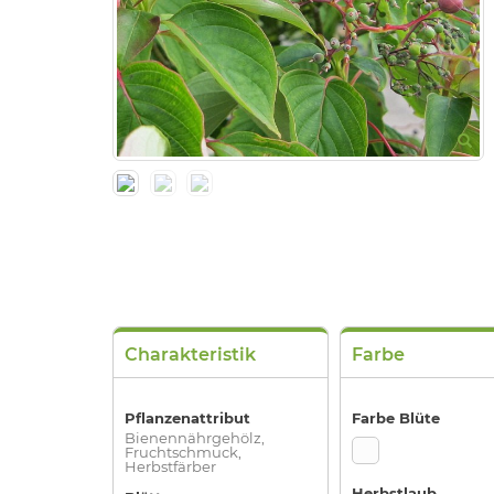
Charakteristik
Farbe
Pflanzenattribut
Farbe Blüte
Bienennährgehölz,
Fruchtschmuck,
Herbstfärber
Herbstlaub