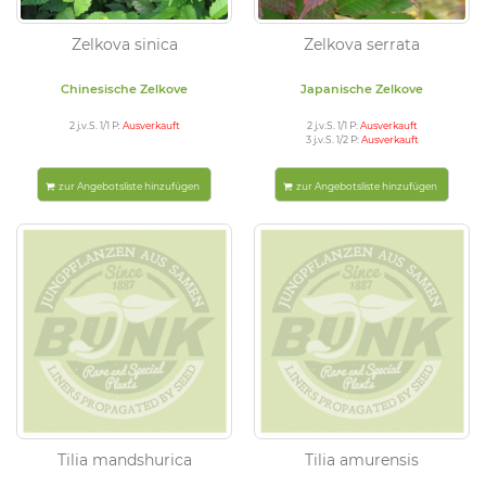
Zelkova sinica
Zelkova serrata
Chinesische Zelkove
Japanische Zelkove
2 j.v.S. 1/1 P:
Ausverkauft
2 j.v.S. 1/1 P:
Ausverkauft
3 j.v.S. 1/2 P:
Ausverkauft
zur Angebotsliste hinzufügen
zur Angebotsliste hinzufügen
Tilia mandshurica
Tilia amurensis