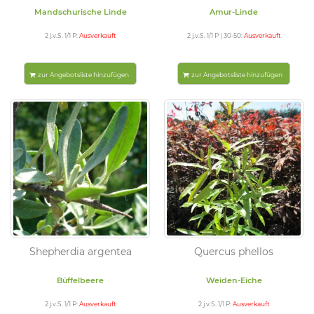
Mandschurische Linde
Amur-Linde
2 j.v.S. 1/1 P:
Ausverkauft
2 j.v.S. 1/1 P | 30-50:
Ausverkauft
zur Angebotsliste hinzufügen
zur Angebotsliste hinzufügen
Shepherdia argentea
Quercus phellos
Büffelbeere
Weiden-Eiche
2 j.v.S. 1/1 P:
Ausverkauft
2 j.v.S. 1/1 P:
Ausverkauft