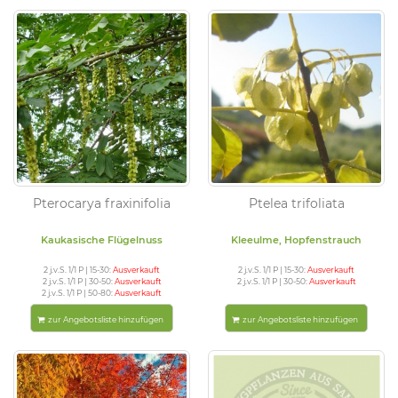
Pterocarya fraxinifolia
Ptelea trifoliata
Kaukasische Flügelnuss
Kleeulme, Hopfenstrauch
2 j.v.S. 1/1 P | 15-30:
Ausverkauft
2 j.v.S. 1/1 P | 15-30:
Ausverkauft
2 j.v.S. 1/1 P | 30-50:
Ausverkauft
2 j.v.S. 1/1 P | 30-50:
Ausverkauft
2 j.v.S. 1/1 P | 50-80:
Ausverkauft
zur Angebotsliste hinzufügen
zur Angebotsliste hinzufügen