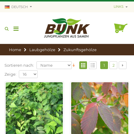
LINKS
DEUTSCH
0
Home
Laubgehölze
Zukunftsgehölze
Sortieren nach:
1
2
Zeige: