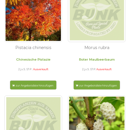
Pistacia chinensis
Morus rubra
Chinesische Pistazie
Roter Maulbeerbaum
2 j.v.S. 1/1 P :
Ausverkauft
2 j.v.S. 1/1 P:
Ausverkauft
zur Angebotsliste hinzufügen
zur Angebotsliste hinzufügen