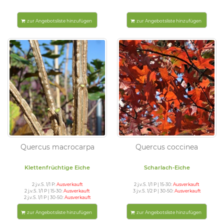
zur Angebotsliste hinzufügen
zur Angebotsliste hinzufügen
Quercus macrocarpa
Quercus coccinea
Klettenfrüchtige Eiche
Scharlach-Eiche
2 j.v.S. 1/1 P:
Ausverkauft
2 j.v.S. 1/1 P | 15-30:
Ausverkauft
2 j.v.S. 1/1 P | 15-30:
Ausverkauft
3 j.v.S. 1/2 P | 30-50:
Ausverkauft
2 j.v.S. 1/1 P | 30-50:
Ausverkauft
zur Angebotsliste hinzufügen
zur Angebotsliste hinzufügen