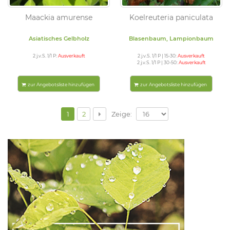
Maackia amurense
Koelreuteria paniculata
Asiatisches Gelbholz
Blasenbaum, Lampionbaum
2 j.v.S. 1/1 P:
Ausverkauft
2 j.v.S. 1/1 P | 15-30:
Ausverkauft
2 j.v.S. 1/1 P | 30-50:
Ausverkauft
zur Angebotsliste hinzufügen
zur Angebotsliste hinzufügen
Zeige:
1
2