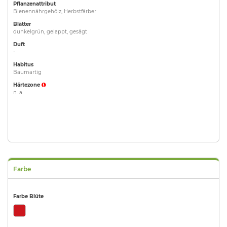
Pflanzenattribut
Bienennährgehölz, Herbstfärber
Blätter
dunkelgrün, gelappt, gesägt
Duft
-
Habitus
Baumartig
Härtezone
n. a.
Farbe
Farbe Blüte