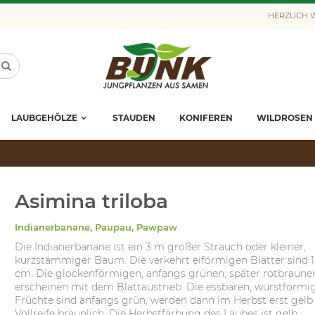
HERZLICH
LAUBGEHÖLZE
STAUDEN
KONIFEREN
WILDROSEN
Asimina triloba
Indianerbanane, Paupau, Pawpaw
Die Indianerbanane ist ein 3 m großer Strauch oder kleiner,
kurzstämmiger Baum. Die verkehrt eiförmigen Blätter sind 1
cm. Die glockenförmigen, anfangs grünen, später rotbraune
erscheinen mit dem Blattaustrieb. Die essbaren, wurstförmi
Früchte sind anfangs grün, werden dann im Herbst erst gelb
Vollreife bräunlich. Die Herbstfärbung des Laubes ist gelb.