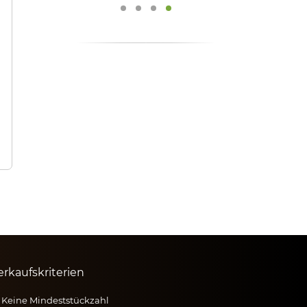
erkaufskriterien
Keine Mindeststückzahl