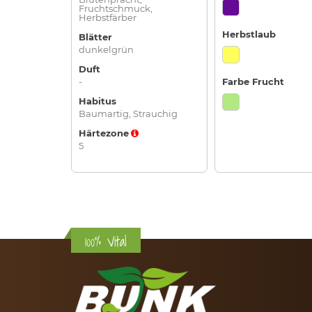
Fruchtschmuck,
Herbstfärber
Herbstlaub
Blätter
dunkelgrün
Duft
-
Farbe Frucht
Habitus
Baumartig, Strauchig
Härtezone
5
100% Vital