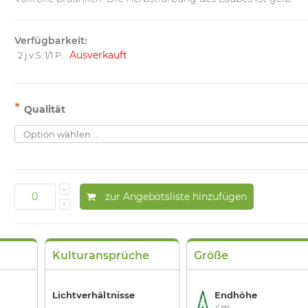
Verfügbarkeit:
Ausverkauft
2 j.v.S. 1/1 P:
*
Qualität
zur Angebotsliste hinzufügen
Kulturansprüche
Größe
Lichtverhältnisse
Endhöhe
4m