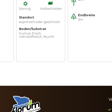
Sonnig
Halbschatten
Endbreite
Standort
3m
exponiert oder geschützt
Boden/Substrat
humos, frisch,
nahrstoffreich, feucht
V