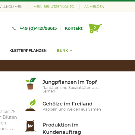
 WILLKOMMEN
MEIN BENUTZERKONTO
ANMELDEN
0
+49 (0)4121/93615
Kontakt
KLETTERPFLANZEN
BUNK
Jungpflanzen im Topf
Raritäten und Spezialitäten aus
Samen
Gehölze im Freiland
Pappeln und Weiden aus Samen
2 bis 25
n Blüten
gen
Produktion im
 und zur
Kundenauftrag