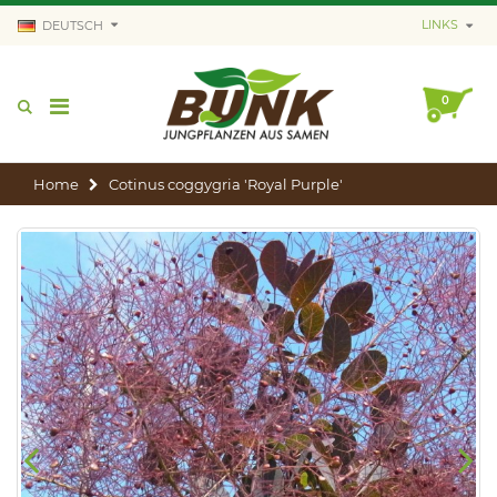
LINKS
DEUTSCH
0
Home
Cotinus coggygria 'Royal Purple'