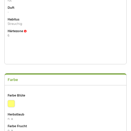
rot
Duft
-
Habitus
Strauchig
Härtezone
6
Farbe
Farbe Blüte
Herbstlaub
n. a.
Farbe Frucht
n. a.