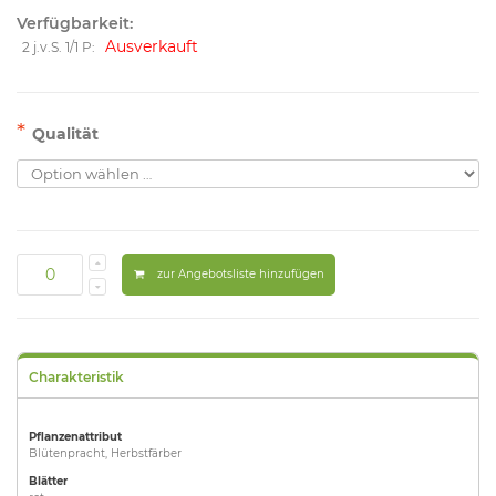
Verfügbarkeit:
Ausverkauft
2 j.v.S. 1/1 P:
*
Qualität
zur Angebotsliste hinzufügen
Charakteristik
Pflanzenattribut
Blütenpracht, Herbstfärber
Blätter