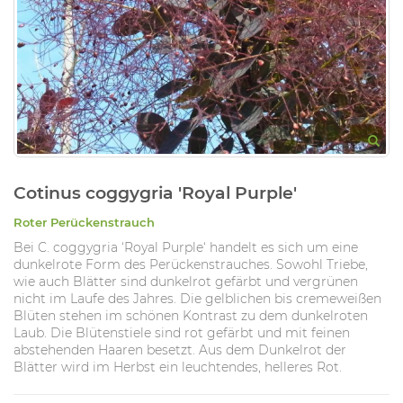
Cotinus coggygria 'Royal Purple'
Roter Perückenstrauch
Bei C. coggygria ‘Royal Purple‘ handelt es sich um eine
dunkelrote Form des Perückenstrauches. Sowohl Triebe,
wie auch Blätter sind dunkelrot gefärbt und vergrünen
nicht im Laufe des Jahres. Die gelblichen bis cremeweißen
Blüten stehen im schönen Kontrast zu dem dunkelroten
Laub. Die Blütenstiele sind rot gefärbt und mit feinen
abstehenden Haaren besetzt. Aus dem Dunkelrot der
Blätter wird im Herbst ein leuchtendes, helleres Rot.