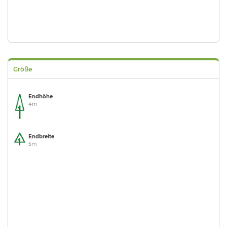
Größe
Endhöhe
4m
Endbreite
5m