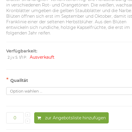
in verschiedenen Rot- und Orangetönen. Die weißen, wachsa
Kronblätter umgeben die gelben Staubblätter und die Narbe.
Blüten öffnen sich erst im September und Oktober, damit ist
Franklinie einer der seltenen Herbstblüher. Aus den Blüten
entwickeln sich rundliche, holzige Kapselfrüchte, die erst im
folgenden Jahr reifen.
Verfügbarkeit:
Ausverkauft
2 j.v.S. 1/1 P:
*
Qualität
zur Angebotsliste hinzufügen