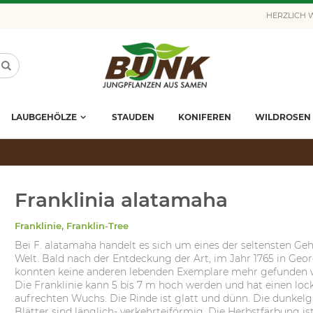
HERZLICH
LAUBGEHÖLZE
STAUDEN
KONIFEREN
WILDROSEN
Franklinia alatamaha
Franklinie, Franklin-Tree
Bei F. alatamaha handelt es sich um eines der seltensten Geh
Welt. Bald nach der Entdeckung der Art, im Jahr 1765 in Geor
konnten keine anderen lebenden Exemplare mehr gefunden 
Die Franklinie kann 5 bis 7 m hoch werden und hat einen loc
aufrechten Wuchs. Die Rinde ist glatt und dünn. Die dunkel
Blätter sind länglich- verkehrteiförmig. Die Herbstfärbung ist