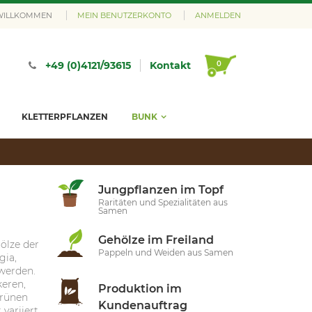
 WILLKOMMEN
MEIN BENUTZERKONTO
ANMELDEN
0
+49 (0)4121/93615
Kontakt
KLETTERPFLANZEN
BUNK
Jungpflanzen im Topf
Raritäten und Spezialitäten aus
Samen
Gehölze im Freiland
ölze der
Pappeln und Weiden aus Samen
gia,
werden.
keren,
Produktion im
grünen
Kundenauftrag
 variiert