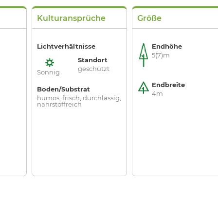
Kulturansprüche
Größe
Lichtverhältnisse
Endhöhe
5(7)m
Standort
geschützt
Sonnig
Endbreite
Boden/Substrat
4m
humos, frisch, durchlässig,
nahrstoffreich