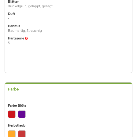
Blätter
dunkelgrün, gelappt, gesägt
Duft
-
Habitus
Baumartig, Strauchig
Härtezone
5
Farbe
Farbe Blüte
Herbstlaub