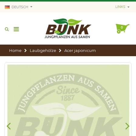
LINKS
DEUTSCH
0
Home
Laubgehölze
Acer japonicum