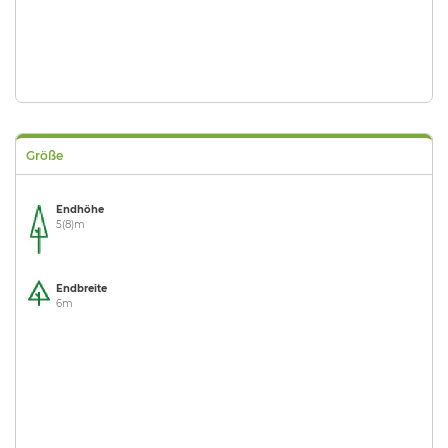
Größe
Endhöhe
5(8)m
Endbreite
6m