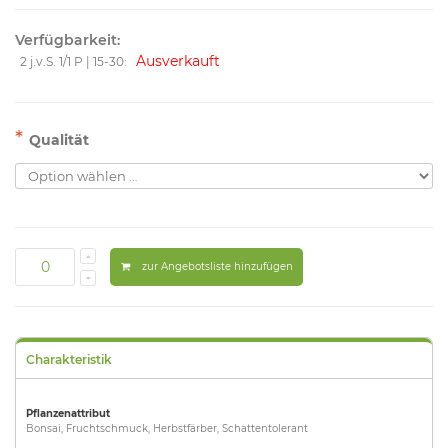
Verfügbarkeit:
Ausverkauft
2 j.v.S. 1/1 P | 15-30:
*
Qualität
zur Angebotsliste hinzufügen
Charakteristik
Pflanzenattribut
Bonsai, Fruchtschmuck, Herbstfärber, Schattentolerant