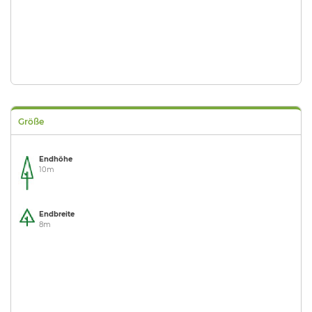
Größe
Endhöhe
10m
Endbreite
8m