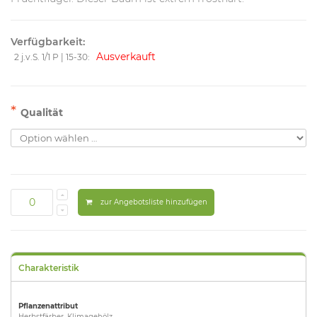
Verfügbarkeit:
Ausverkauft
2 j.v.S. 1/1 P | 15-30:
*
Qualität
zur Angebotsliste hinzufügen
Charakteristik
Pflanzenattribut
Herbstfärber, Klimagehölz