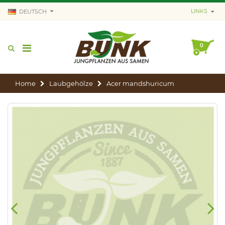
LINKS
DEUTSCH
0
Home
Laubgehölze
Acer mandshuricum