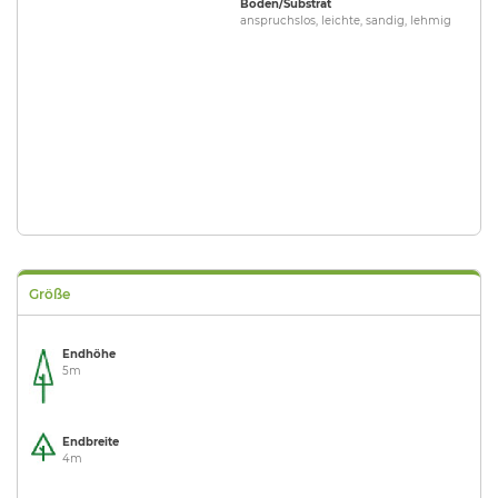
Boden/Substrat
anspruchslos, leichte, sandig, lehmig
Größe
Endhöhe
5m
Endbreite
4m