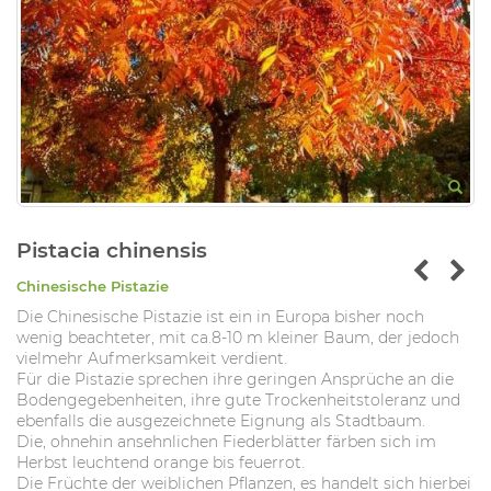
Pistacia chinensis
Chinesische Pistazie
Die Chinesische Pistazie ist ein in Europa bisher noch
wenig beachteter, mit ca.8-10 m kleiner Baum, der jedoch
vielmehr Aufmerksamkeit verdient.
Für die Pistazie sprechen ihre geringen Ansprüche an die
Bodengegebenheiten, ihre gute Trockenheitstoleranz und
ebenfalls die ausgezeichnete Eignung als Stadtbaum.
Die, ohnehin ansehnlichen Fiederblätter färben sich im
Herbst leuchtend orange bis feuerrot.
Die Früchte der weiblichen Pflanzen, es handelt sich hierbei