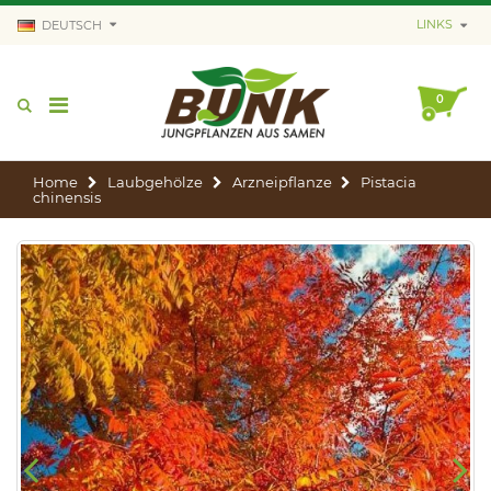
LINKS
DEUTSCH
0
Home
Laubgehölze
Arzneipflanze
Pistacia
chinensis