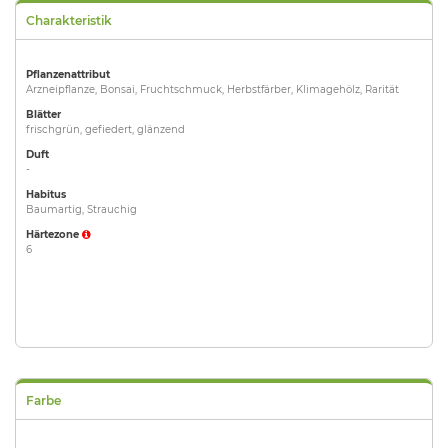
Charakteristik
Pflanzenattribut
Arzneipflanze, Bonsai, Fruchtschmuck, Herbstfärber, Klimagehölz, Rarität
Blätter
frischgrün, gefiedert, glänzend
Duft
-
Habitus
Baumartig, Strauchig
Härtezone
6
Farbe