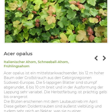
Acer opalus
Italienischer Ahorn, Schneeball-Ahorn,
Frühlingsahorn
Acer opalus ist ein mittelstarkwachsender, bis 12 m hoher
Baum oder Großstrauch aus den Gebirgsregionen
Südwest-Europas. Die 5-lappigen Blätter sind stumpf
abgerundet, 6 bis 10 cm breit und in der Ausformung der
Lappung sehr variabel. Die Herbstfärbung ist prächtig gelb
bis orangerot.
Die Blüten erscheinen mit dem Laubaustrieb im April.
Diese gelben Doldentrauben sind äußerst vielblütig und
zudem sehr reich an Nektar, was sie zu einer