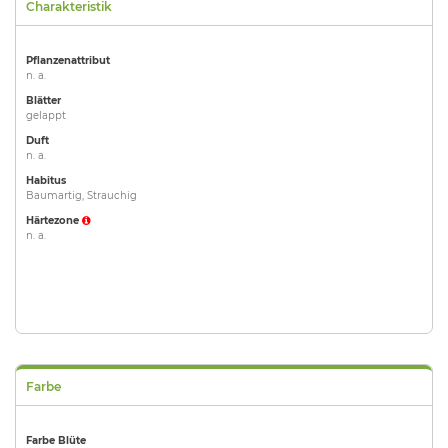
Charakteristik
Pflanzenattribut
n. a.
Blätter
gelappt
Duft
n. a.
Habitus
Baumartig, Strauchig
Härtezone
n. a.
Farbe
Farbe Blüte