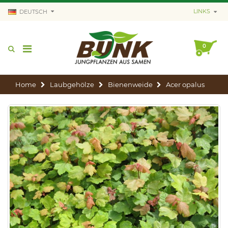
LINKS
DEUTSCH
0
Home
Laubgehölze
Bienenweide
Acer opalus