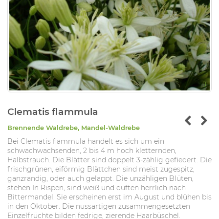
Clematis flammula
Brennende Waldrebe, Mandel-Waldrebe
Bei Clematis flammula handelt es sich um ein
schwachwachsenden, 2 bis 4 m hoch kletternden,
Halbstrauch. Die Blätter sind doppelt 3-zählig gefiedert. Die
frischgrünen, eiförmig Blättchen sind meist zugespitz,
ganzrandig, oder auch gelappt. Die unzähligen Blüten,
stehen In Rispen, sind weiß und duften herrlich nach
Bittermandel. Sie erscheinen erst im August und blühen bis
in den Oktober. Die nussartigen zusammengesetzten
Einzelfrüchte bilden fedrige, zierende Haarbüschel.