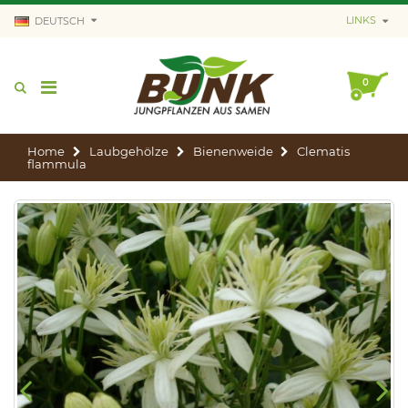
LINKS
DEUTSCH
0
Home
Laubgehölze
Bienenweide
Clematis
flammula