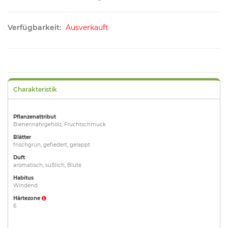
Verfügbarkeit:
Ausverkauft
Charakteristik
Pflanzenattribut
Bienennährgehölz, Fruchtschmuck
Blätter
frischgrün, gefiedert, gelappt
Duft
aromatisch, süßlich, Blüte
Habitus
Windend
Härtezone
6