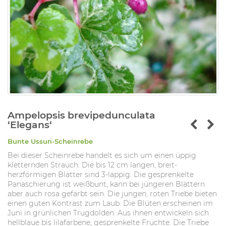
Ampelopsis brevipedunculata
‘Elegans‘
Bunte Ussuri-Scheinrebe
Bei dieser Scheinrebe handelt es sich um einen üppig
kletternden Strauch. Die bis 12 cm langen, breit-
herzförmigen Blätter sind 3-lappig. Die gesprenkelte
Panaschierung ist weißbunt, kann bei jüngeren Blättern
aber auch rosa gefärbt sein. Die jungen, roten Triebe bieten
einen guten Kontrast zum Laub. Die Blüten erscheinen im
Juni in grünlichen Trugdolden. Aus ihnen entwickeln sich
hellblaue bis lilafarbene, gesprenkelte Früchte. Die Triebe