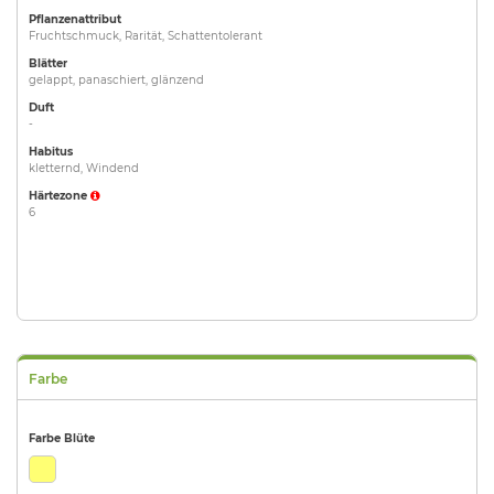
Pflanzenattribut
Fruchtschmuck, Rarität, Schattentolerant
Blätter
gelappt, panaschiert, glänzend
Duft
-
Habitus
kletternd, Windend
Härtezone
6
Farbe
Farbe Blüte