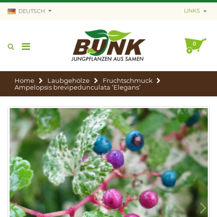
LINKS
DEUTSCH
0
Home
Laubgehölze
Fruchtschmuck
Ampelopsis brevipedunculata ‘Elegans‘