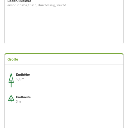
Boden/Substrat
anspruchslos, frisch, durchlässig, feucht
Größe
Endhöhe
3(4)m
Endbreite
3m