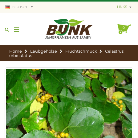
LINKS
DEUTSCH
0
Home
Laubgehölze
Fruchtschmuck
Celastrus
orbiculatus