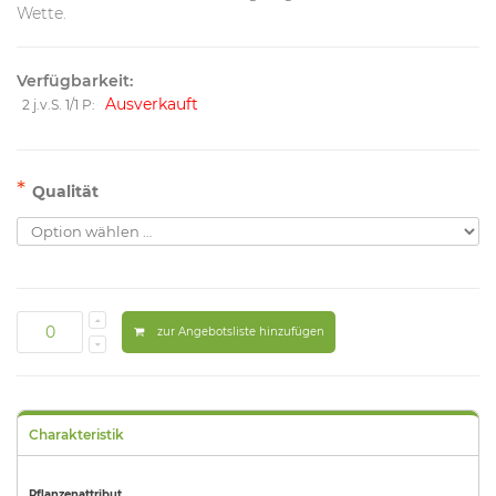
Wette.
Verfügbarkeit:
Ausverkauft
2 j.v.S. 1/1 P:
*
Qualität
zur Angebotsliste hinzufügen
Charakteristik
Pflanzenattribut