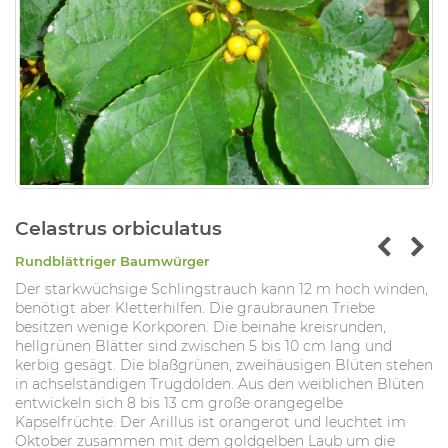
Celastrus orbiculatus
Rundblättriger Baumwürger
Der starkwüchsige Schlingstrauch kann 12 m hoch winden,
benötigt aber Kletterhilfen. Die graubraunen Triebe
besitzen wenige Korkporen. Die beinahe kreisrunden,
hellgrünen Blätter sind zwischen 5 bis 10 cm lang und
kerbig gesägt. Die blaßgrünen, zweihäusigen Blüten stehen
in achselständigen Trugdolden. Aus den weiblichen Blüten
entwickeln sich 8 bis 13 cm große orangegelbe
Kapselfrüchte. Der Arillus ist orangerot und leuchtet im
Oktober zusammen mit dem goldgelben Laub um die