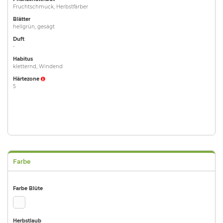
Fruchtschmuck, Herbstfärber
Blätter
hellgrün, gesägt
Duft
-
Habitus
kletternd, Windend
Härtezone
5
Farbe
Farbe Blüte
Herbstlaub