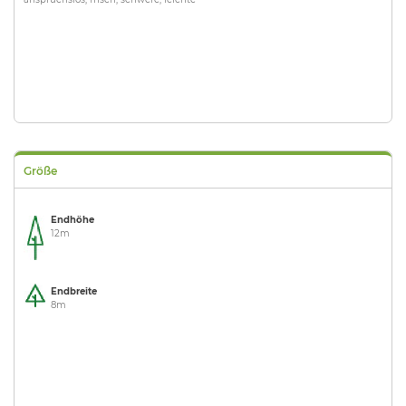
Größe
Endhöhe
12m
Endbreite
8m