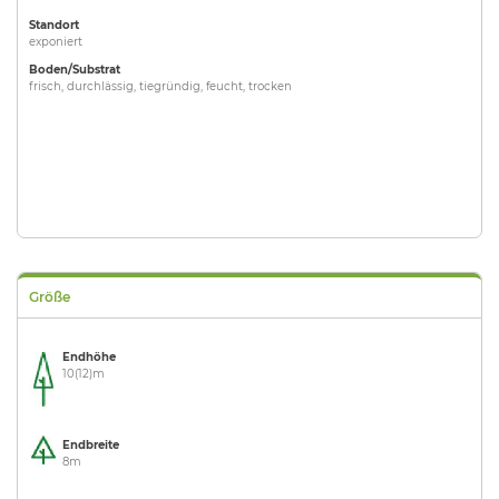
Standort
exponiert
Boden/Substrat
frisch, durchlässig, tiegründig, feucht, trocken
Größe
Endhöhe
10(12)m
Endbreite
8m