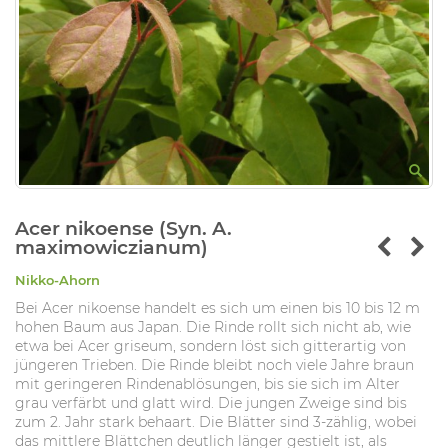
Acer nikoense (Syn. A.
maximowiczianum)
Nikko-Ahorn
Bei Acer nikoense handelt es sich um einen bis 10 bis 12 m
hohen Baum aus Japan. Die Rinde rollt sich nicht ab, wie
etwa bei Acer griseum, sondern löst sich gitterartig von
jüngeren Trieben. Die Rinde bleibt noch viele Jahre braun
mit geringeren Rindenablösungen, bis sie sich im Alter
grau verfärbt und glatt wird. Die jungen Zweige sind bis
zum 2. Jahr stark behaart. Die Blätter sind 3-zählig, wobei
das mittlere Blättchen deutlich länger gestielt ist, als