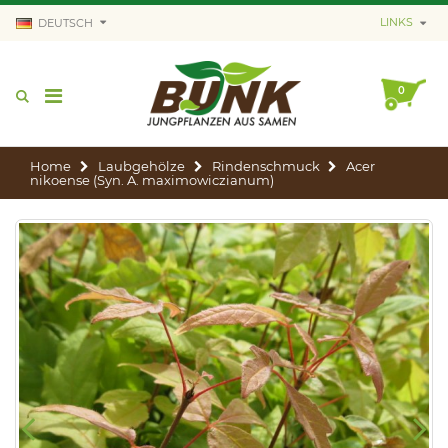
LINKS
DEUTSCH
0
Home
Laubgehölze
Rindenschmuck
Acer
nikoense (Syn. A. maximowiczianum)