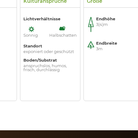
Kulturansprüche
Größe
Lichtverhältnisse
Endhöhe
3(4)m
Sonnig
Halbschatten
Endbreite
Standort
3m
exponiert oder geschützt
Boden/Substrat
anspruchslos, humos,
frisch, durchlässig