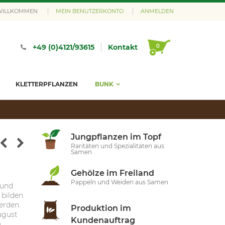
 WILLKOMMEN
MEIN BENUTZERKONTO
ANMELDEN
0
+49 (0)4121/93615
Kontakt
KLETTERPFLANZEN
BUNK
Jungpflanzen im Topf
Raritäten und Spezialitäten aus
Samen
Gehölze im Freiland
Pappeln und Weiden aus Samen
 und
bilden.
erden.
Produktion im
ugust
Kundenauftrag
h