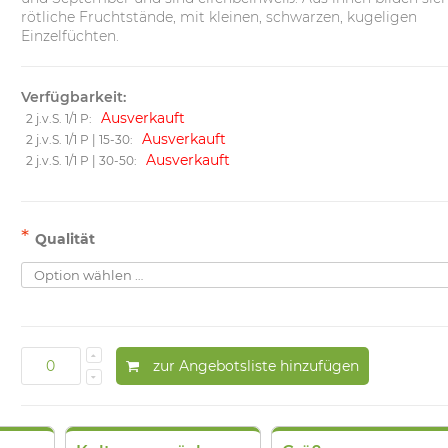
rötliche Fruchtstände, mit kleinen, schwarzen, kugeligen
Einzelfüchten.
Verfügbarkeit:
Ausverkauft
2 j.v.S. 1/1 P:
Ausverkauft
2 j.v.S. 1/1 P | 15-30:
Ausverkauft
2 j.v.S. 1/1 P | 30-50:
*
Qualität
zur Angebotsliste hinzufügen