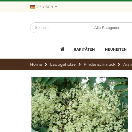
DEUTSCH
RARITÄTEN
NEUHEITEN
Home
Laubgehölze
Rindenschmuck
Aral