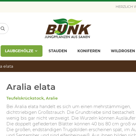
HERZLICH
LAUBGEHÖLZE
STAUDEN
KONIFEREN
WILDROSEN
ia elata
Aralia elata
Teufelskrückstock, Aralie
Bei Aralia elata handelt es sich um einen mehrstämmigen,
dichttriebigen Großstrauch. Die Grundtriebe sind bestachelt
wenig bis gar nicht verzweigt. Die Wurzeln können Ausläufer 
Die doppelt gefiederten Blätter können 40 bis 80 cm groß w
Die großen, endständigen Trugdolden erscheinen spät, im A
und September und sind elfenbeinweiß. Aus ihnen bilden sic