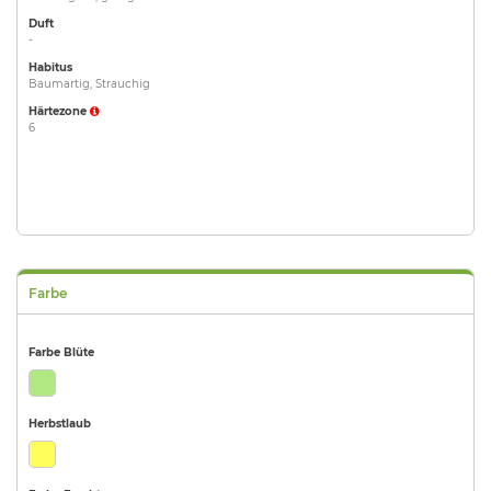
Duft
-
Habitus
Baumartig, Strauchig
Härtezone
6
Farbe
Farbe Blüte
Herbstlaub