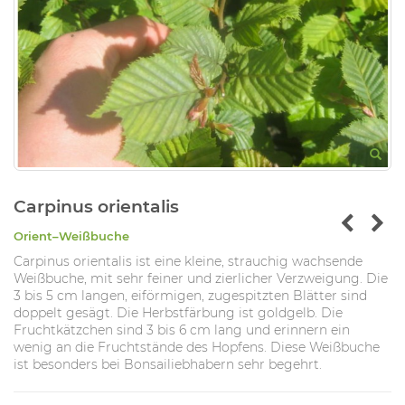
Carpinus orientalis
Orient–Weißbuche
Carpinus orientalis ist eine kleine, strauchig wachsende
Weißbuche, mit sehr feiner und zierlicher Verzweigung. Die
3 bis 5 cm langen, eiförmigen, zugespitzten Blätter sind
doppelt gesägt. Die Herbstfärbung ist goldgelb. Die
Fruchtkätzchen sind 3 bis 6 cm lang und erinnern ein
wenig an die Fruchtstände des Hopfens. Diese Weißbuche
ist besonders bei Bonsailiebhabern sehr begehrt.