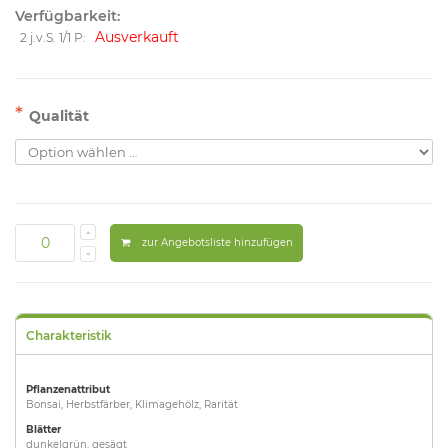
Verfügbarkeit:
Ausverkauft
2 j.v.S. 1/1 P:
*
Qualität
zur Angebotsliste hinzufügen
Charakteristik
Pflanzenattribut
Bonsai, Herbstfärber, Klimagehölz, Rarität
Blätter
dunkelgrün, gesägt