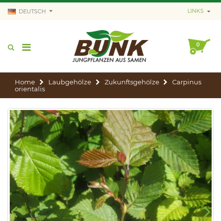
LINKS
DEUTSCH
0
Home
Laubgehölze
Zukunftsgehölze
Carpinus
orientalis