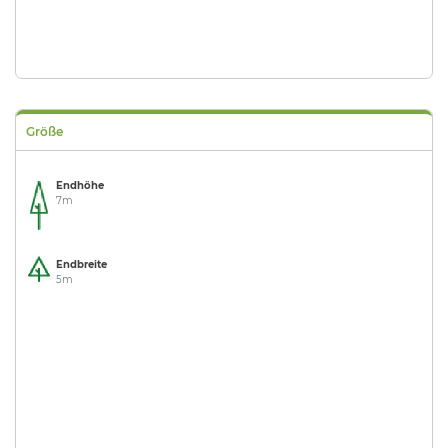
Größe
Endhöhe
7m
Endbreite
5m