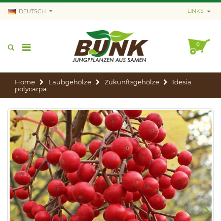
LINKS
DEUTSCH
0
Home
Laubgehölze
Zukunftsgehölze
Idesia
polycarpa