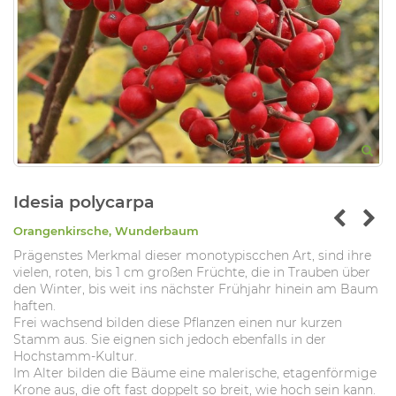
Idesia polycarpa
Orangenkirsche, Wunderbaum
Prägenstes Merkmal dieser monotypiscchen Art, sind ihre
vielen, roten, bis 1 cm großen Früchte, die in Trauben über
den Winter, bis weit ins nächster Frühjahr hinein am Baum
haften.
Frei wachsend bilden diese Pflanzen einen nur kurzen
Stamm aus. Sie eignen sich jedoch ebenfalls in der
Hochstamm-Kultur.
Im Alter bilden die Bäume eine malerische, etagenförmige
Krone aus, die oft fast doppelt so breit, wie hoch sein kann.