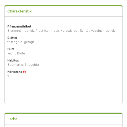
Charakteristik
Pflanzenattribut
Bienennährgehölz, Fruchtschmuck, Herbstfärber, Rarität, Vogelnährgehölz
Blätter
frischgrün, gesägt
Duft
leicht, Blüte
Habitus
Baumartig, Strauchig
Härtezone
7
Farbe