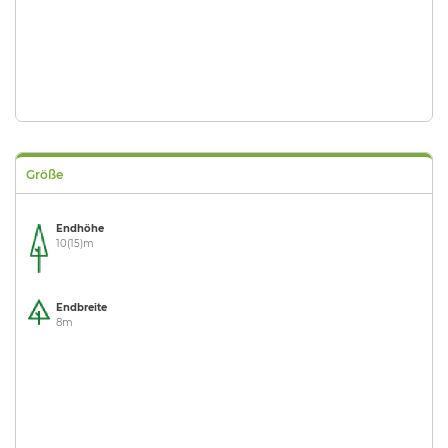
Größe
Endhöhe
10(15)m
Endbreite
8m