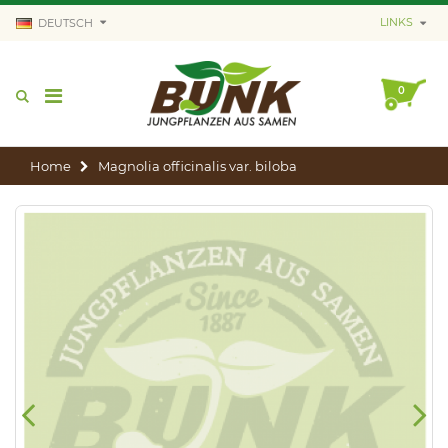
LINKS
DEUTSCH
0
Home
Magnolia officinalis var. biloba