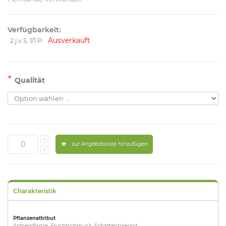
Verfügbarkeit:
Ausverkauft
2 j.v.S. 1/1 P:
*
Qualität
zur Angebotsliste hinzufügen
Charakteristik
Pflanzenattribut
Arzneipflanze, Fruchtschmuck, Schattentolerant