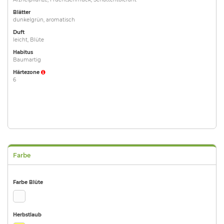
Blätter
dunkelgrün, aromatisch
Duft
leicht, Blüte
Habitus
Baumartig
Härtezone
6
Farbe
Farbe Blüte
Herbstlaub