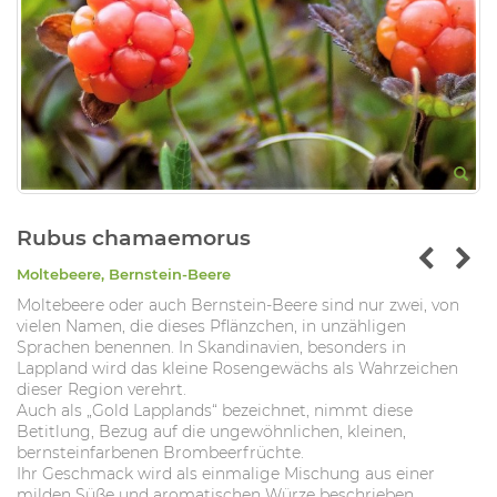
Rubus chamaemorus
Moltebeere, Bernstein-Beere
Moltebeere oder auch Bernstein-Beere sind nur zwei, von
vielen Namen, die dieses Pflänzchen, in unzähligen
Sprachen benennen. In Skandinavien, besonders in
Lappland wird das kleine Rosengewächs als Wahrzeichen
dieser Region verehrt.
Auch als „Gold Lapplands“ bezeichnet, nimmt diese
Betitlung, Bezug auf die ungewöhnlichen, kleinen,
bernsteinfarbenen Brombeerfrüchte.
Ihr Geschmack wird als einmalige Mischung aus einer
milden Süße und aromatischen Würze beschrieben.