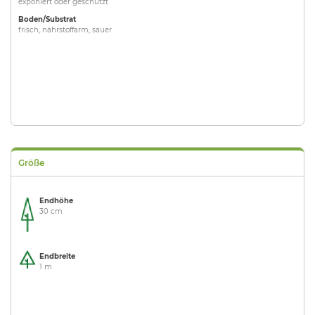
exponiert oder geschützt
Boden/Substrat
frisch, nährstoffarm, sauer
Größe
Endhöhe
30 cm
Endbreite
1 m