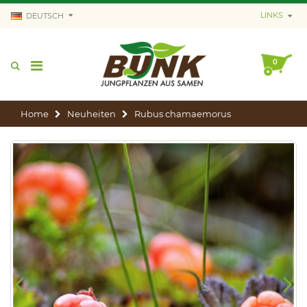
LINKS
DEUTSCH
0
Home
Neuheiten
Rubus chamaemorus