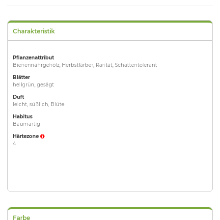
Charakteristik
Pflanzenattribut
Bienennährgehölz, Herbstfärber, Rarität, Schattentolerant
Blätter
hellgrün, gesägt
Duft
leicht, süßlich, Blüte
Habitus
Baumartig
Härtezone
4
Farbe