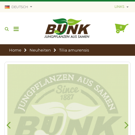
LINKS
DEUTSCH
0
Home
Neuheiten
Tilia amurensis