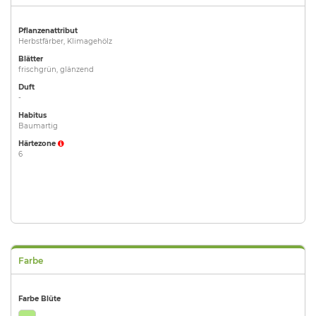
Pflanzenattribut
Herbstfärber, Klimagehölz
Blätter
frischgrün, glänzend
Duft
-
Habitus
Baumartig
Härtezone
6
Farbe
Farbe Blüte