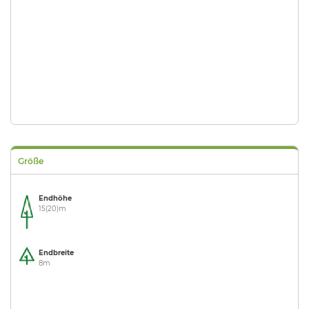
Größe
Endhöhe
15(20)m
Endbreite
8m