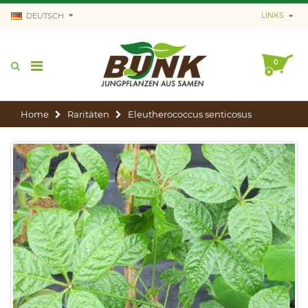
LINKS
DEUTSCH
0
Home
Raritäten
Eleutherococcus senticosus