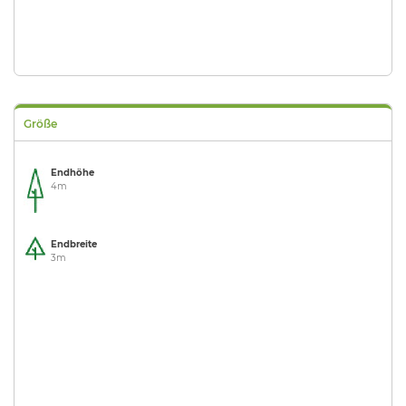
Größe
Endhöhe
4m
Endbreite
3m