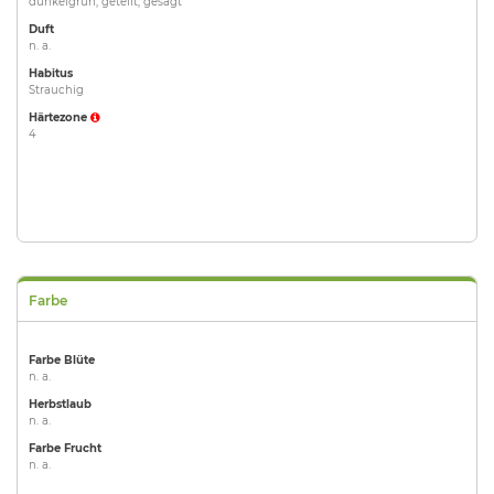
dunkelgrün, geteilt, gesägt
Duft
n. a.
Habitus
Strauchig
Härtezone
4
Farbe
Farbe Blüte
n. a.
Herbstlaub
n. a.
Farbe Frucht
n. a.