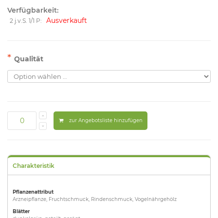
Verfügbarkeit:
Ausverkauft
2 j.v.S. 1/1 P:
*
Qualität
zur Angebotsliste hinzufügen
Charakteristik
Pflanzenattribut
Arzneipflanze, Fruchtschmuck, Rindenschmuck, Vogelnährgehölz
Blätter