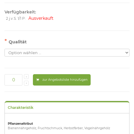
Verfügbarkeit:
Ausverkauft
2 j.v.S. 1/1 P:
*
Qualität
zur Angebotsliste hinzufügen
Charakteristik
Pflanzenattribut
Bienennährgehölz, Fruchtschmuck, Herbstfärber, Vogelnährgehölz