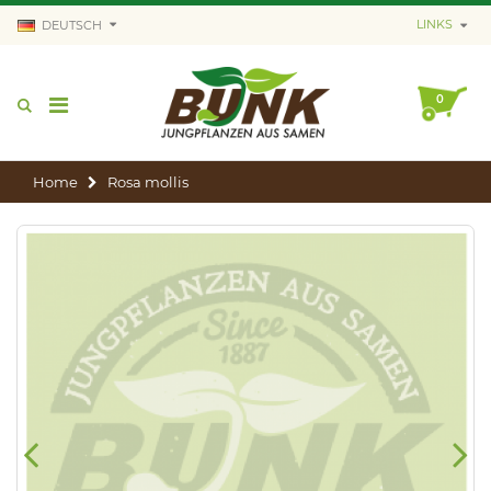
LINKS
DEUTSCH
0
Home
Rosa mollis