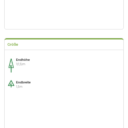
Größe
Endhöhe
1(1,5)m
Endbreite
1,5m