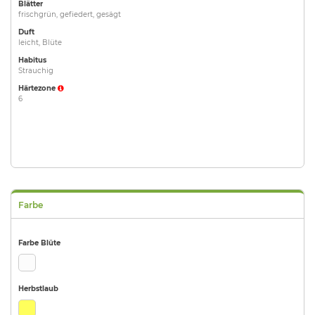
Blätter
frischgrün, gefiedert, gesägt
Duft
leicht, Blüte
Habitus
Strauchig
Härtezone
6
Farbe
Farbe Blüte
Herbstlaub