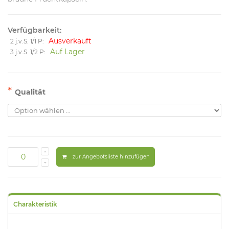
Verfügbarkeit:
Ausverkauft
2 j.v.S. 1/1 P:
Auf Lager
3 j.v.S. 1/2 P:
*
Qualität
zur Angebotsliste hinzufügen
Charakteristik