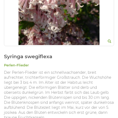
Syringa swegiflexa
Perlen-Flieder
Der Perlen-Flieder ist ein schnellwachsender, breit
aufrechter, trichterförmiger Großstrauch. Die Wuchshöhe
liegt bei 3 bis 4 m. Im Alter ist der Habitus leicht
übergeneigt. Die eiförmigen Blätter sind derb und
oberseits dunkelgrün. Im Herbst färbt sich das Laub gelb.
Die üppigen, nickenden Blütenrispen sind bis 30 cm lang.
Die Blütenknospen sind anfangs weinrot, später dunkelrosa
aufblühend. Die Blütezeit liegt im Mai, kurz vor der von S.
josikea. Aus den Blüten entwickeln sich erst grüne, dann
braune Fruchtkapseln.