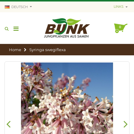
LINKS
DEUTSCH
0
Home
Syringa swegiflexa