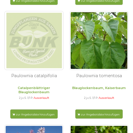
zur Angebotsliste hinzufügen
zur Angebotsliste hinzufügen
Paulownia catalpifolia
Paulownia tomentosa
Catalpenblättriger
Blauglockenbaum, Kaiserbaum
Blauglockenbaum
2 j.v.S. 1/1 P:
Ausverkauft
2 j.v.S. 1/1 P:
Ausverkauft
zur Angebotsliste hinzufügen
zur Angebotsliste hinzufügen