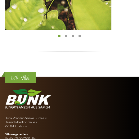
100% Vital
Bunk Pflanzen Sönke Bunk e.K.
Heinrich-Hertz-Straße 9
25336 Elmshorn
Öffnungszeiten
Mo-Fr: 07.00-17:00 Uhr