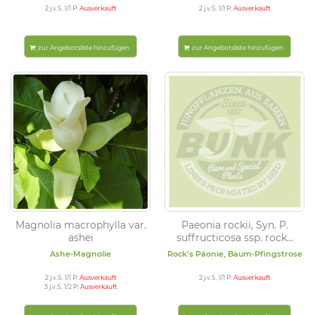
2 j.v.S. 1/1 P:
Ausverkauft
2 j.v.S. 1/1 P:
Ausverkauft
zur Angebotsliste hinzufügen
zur Angebotsliste hinzufügen
Magnolia macrophylla var.
Paeonia rockii, Syn. P.
ashei
suffructicosa ssp. rock...
Ashe-Magnolie
Rock’s Päonie, Baum-Pfingstrose
2 j.v.S. 1/1 P:
Ausverkauft
2 j.v.S. 1/1 P:
Ausverkauft
3 j.v.S. 1/2 P:
Ausverkauft