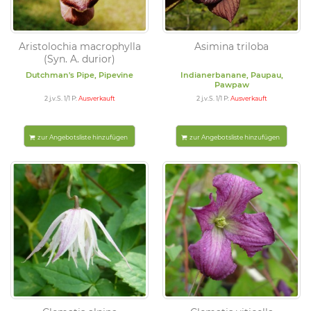
Aristolochia macrophylla
Asimina triloba
(Syn. A. durior)
Dutchman's Pipe, Pipevine
Indianerbanane, Paupau,
Pawpaw
2 j.v.S. 1/1 P:
Ausverkauft
2 j.v.S. 1/1 P:
Ausverkauft
zur Angebotsliste hinzufügen
zur Angebotsliste hinzufügen