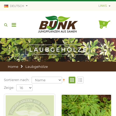
LINKS
DEUTSCH
0
Home
Laubgehölze
Sortieren nach:
Zeige: