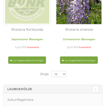
Wisteria floribunda
Wisteria sinensis
Japanischer Blauregen
Chinesischer Blauregen
2 j.v.S. 1/1 P:
Ausverkauft
2 j.v.S. 1/1 P:
Ausverkauft
zur Angebotsliste hinzufügen
zur Angebotsliste hinzufügen
Zeige:
LAUBGEHÖLZE
Zukunftsgehölze