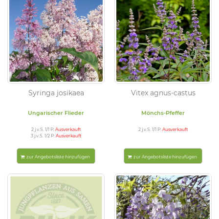
Syringa josikaea
Vitex agnus-castus
Ungarischer Flieder
Mönchs-Pfeffer
2 j.v.S. 1/1 P:
Ausverkauft
2 j.v.S. 1/1 P:
Ausverkauft
3 j.v.S. 1/2 P:
Ausverkauft
zur Angebotsliste hinzufügen
zur Angebotsliste hinzufügen