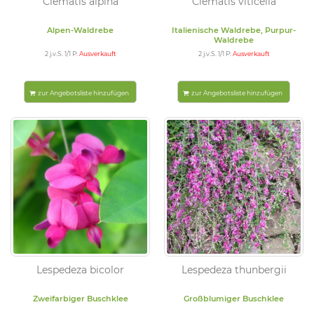
Clematis alpina
Clematis viticella
Alpen-Waldrebe
Italienische Waldrebe, Purpur-
Waldrebe
2 j.v.S. 1/1 P:
Ausverkauft
2 j.v.S. 1/1 P:
Ausverkauft
zur Angebotsliste hinzufügen
zur Angebotsliste hinzufügen
Lespedeza bicolor
Lespedeza thunbergii
Zweifarbiger Buschklee
Großblumiger Buschklee